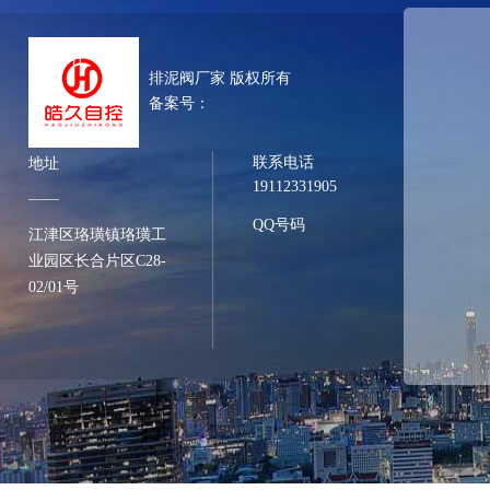
排泥阀厂家 版权所有
备案号：
联系电话
地址
19112331905
QQ号码
江津区珞璜镇珞璜工
业园区长合片区C28-
02/01号